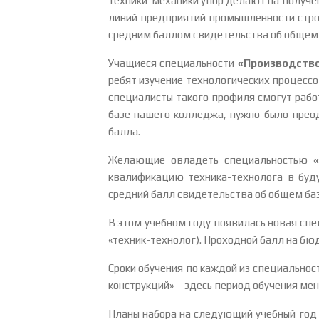
техники-механики упор делают на получе
линий предприятий промышленности стро
средним баллом свидетельства об общем б
Учащиеся специальности
«Производство
ребят изучение технологических процесс
специалисты такого профиля смогут рабо
базе нашего колледжа, нужно было преод
балла.
Желающие овладеть специальностью
квалификацию техника-технолога в буду
средний балл свидетельства об общем базо
В этом учебном году появилась новая сп
«техник-технолог). Проходной балл на бю
Сроки обучения по каждой из специально
конструкций» – здесь период обучения мен
Планы набора на следующий учебный год 