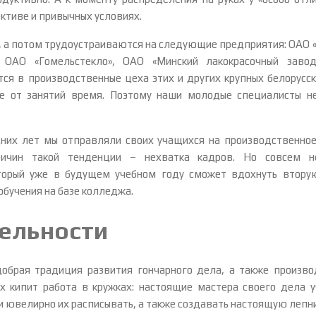
ктиве и привычных условиях.
, а потом трудоустраиваются на следующие предприятия: ОАО 
ОАО «­Гомельстекло», ОАО «­Минский лакокрасочный завод
я в производственные цеха этих и других крупных белорусски
е от занятий время. Поэтому наши молодые специалисты не 
них лет мы отправляли своих учащихся на производственное 
ричин такой тенденции – нехватка кадров. Но совсем н
торый уже в будущем учебном году сможет вдохнуть втору
бучения на базе колледжа.
тельности
обрая традиция развития гончарного дела, а также произво
х кипит работа в кружках: настоящие мастера своего дела у
 и ювелирно их расписывать, а также создавать настоящую лепни