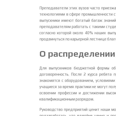
Преподаватели этих вузов часто приезжа
технологиями в сфере промышленности с
выпускники имеют богатый багаж знаний 
преподавателям работать с такими студе
согласно которой около 40% наших выпу
продвинуться по карьерной лестнице бла
О распределении
Для выпускников бюджетной формы обу
договоренность. После 2 курса ребята 
знакомятся с оборудованием, условиями
учащиеся за время практики не могут пол
освоении профессии и достижении высок
квалификационным разрядом.
Руководство предприятий ценит наши мо
подзаработать, что вдвойне ценно и пр