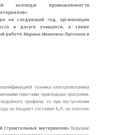
нный колледж промышленности
атериалов».
ра на следующий год, организации
цесса и досуге учащихся, а также
ной работе
Марина Ивановна Лаптенок
и
валификацией техника-электромеханика
ременными пакетами прикладных программ.
подобного профиля, то при поступлении
оду на бюджет составил 6,9, на платное
й строительных материалов»
будущие