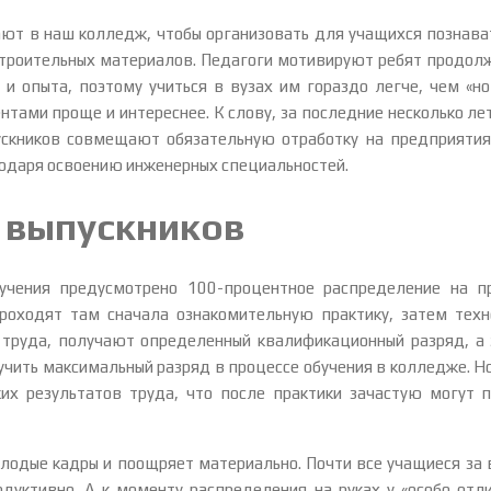
ют в наш колледж, чтобы организовать для учащихся познава
троительных материалов. Педагоги мотивируют ребят продолжа
и опыта, поэтому учиться в вузах им гораздо легче, чем «но
нтами проще и интереснее. К слову, за последние несколько
скников совмещают обязательную отработку на предприятиях
годаря освоению инженерных специальностей.
 выпускников
чения предусмотрено 100-процентное распределение на п
проходят там сначала ознакомительную практику, затем тех
 труда, получают определенный квалификационный разряд, а з
учить максимальный разряд в процессе обучения в колледже. Н
их результатов труда, что после практики зачастую могут 
лодые кадры и поощряет материально. Почти все учащиеся за 
одуктивно. А к моменту распределения на руках у «особо отл