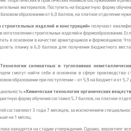
ние теоретических и практических навыков обслуживания и рем
ительных материалов. Поступить на бюджетную форму обучения
азовом образовании от 6,0 баллов, на платное отделение нужно
 строительных изделий и конструкций»
получают квалифик
ов изготовления строительных изделий и формообразования. Есл
тать в основном в качестве арматурщиков и формовщиков. Что
олеть планку в 6,0 баллов для получения бюджетного места,
«Технология силикатных и тугоплавких неметаллическ
щем смогут найти себя в основном в сфере производства ст
вом образовании при поступлении – от 5,9 на бюджет и от 5,7 
ециальность
«Химическая технология органических веществ
джетную форму обучения составил 5,7 баллов, на платное отделе
стей составляют 3 года 7 месяцев, за исключением специальнос
ьше на 1 месяц.
пока находятся на стадии утверждения. Однако, вероятнее все