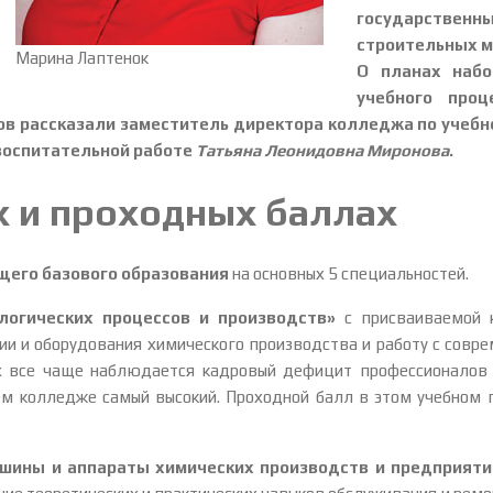
государстве
строительных м
Марина Лаптенок
О планах набо
учебного про
ов рассказали заместитель директора колледжа по учеб
воспитательной работе
Татьяна ­Леонидовна Миронова
.
х и проходных баллах
бщего базового образования
на основных 5 специальностей.
логических процессов и производств»
с присваиваемой к
ии и оборудования химического производства и работу с сов
х все чаще наблюдается кадровый дефицит профессионалов 
ем колледже самый высокий. Проходной балл в этом учебном г
шины и аппараты химических производств и предприяти