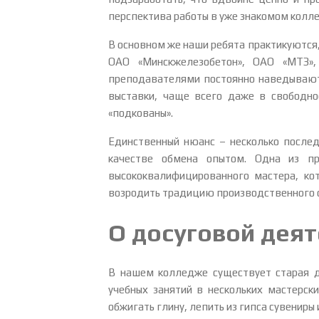
перспектива работы в уже знакомом колле
В основном же наши ребята практикуются
ОАО «Минскжелезобетон», ОАО «МТЗ», 
преподавателями постоянно наведываютс
выставки, чаще всего даже в свободно
«подкованы».
Единственный нюанс – несколько послед
качестве обмена опытом. Одна из п
высококвалифицированного мастера, ко
возродить традицию производственного о
О досуговой дея
В нашем колледже существует старая д
учебных занятий в нескольких мастерски
обжигать глину, лепить из гипса сувениры