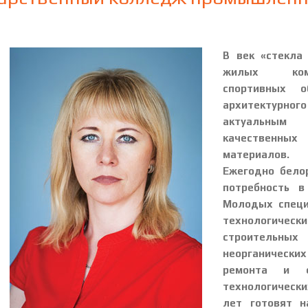
В век «стекла
жилых комп
спортивных о
архитектурного
актуальным 
качественны
материалов.
Ежегодно бело
потребность в
Молодых специ
технологич
строительных
неорганических
ремонта и об
технологически
лет готовят н