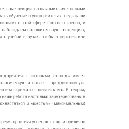
тельные лекции, познакомить их с новыми
ть обучение в университетах, ведь наши
вичкам» в этой сфере. Соответственно, и
 лет наблюдаем положительную тенденцию,
 с учебой в вузах, чтобы в перспективе
редприятия, с которыми колледж имеет
нологическую и после – преддипломную:
атем стремятся повысить его. В теории,
о наши ребята настолько заинтересованы в
похвастаться и «шестым» (максимальным)
время практики успевают еще и прилично
ичившихся» – именные заявки и отличная