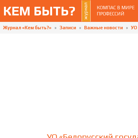
журнал
КЕМ БЫТЬ?
КОМПАС В МИРЕ
ПРОФЕССИЙ
Журнал «Кем быть?»
»
Записи
»
Важные новости
»
УО
УО «Белорусский гос